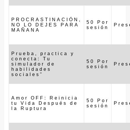
PROCRASTINACIÓN,
50 Por
NO LO DEJES PARA
Pres
sesión
MAÑANA
Prueba, practica y
conecta: Tu
50 Por
simulador de
Pres
sesión
habilidades
sociales"
Amor OFF: Reinicia
50 Por
tu Vida Después de
Pres
sesión
la Ruptura